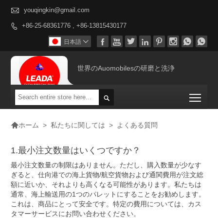

youqingkin@gmail.com
+86-25-68361776 , +86-13815430177









日本語

世界のAuomobilesの研磨と洗浄
Togg


>
私たちに関しては
>
よくある質問
ホーム
1.最小注文数量はいくつですか？
最小注文数量の制限はありません。ただし、購入数量が少なす
ぎると、仕向港での海上貨物/航空貨物および通関費用が注文総
額に近いか、それよりも高くなる可能性があります。私たちは
通常、海上輸送用の1つのパレットにすることをお勧めします。
これは、商品にとって安全です。特定の費用については、カス
タマーサービスにお問い合わせください。