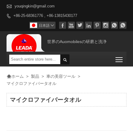

youqingkin@gmail.com
+86-25-68361776 , +86-13815430177









日本語

世界のAuomobilesの研磨と洗浄
Togg


>
製品
>
車の美容ツール
>
ホーム
マイクロファイバータオル
マイクロファイバータオル