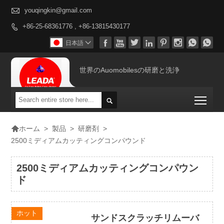

youqingkin@gmail.com
+86-25-68361776 , +86-13815430177









日本語

世界のAuomobilesの研磨と洗浄
Togg


>
製品
>
研磨剤
>
ホーム
2500ミディアムカッティングコンパウンド
2500ミディアムカッティングコンパウン
ド
ホット
サンドスクラッチリムーバ