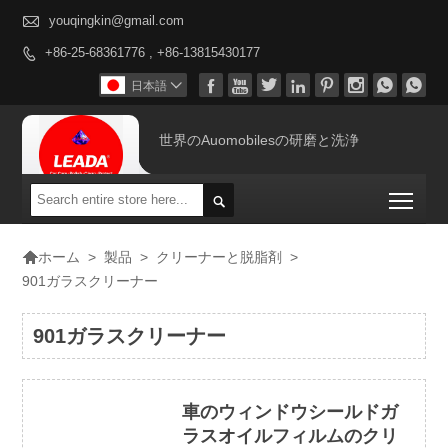

youqingkin@gmail.com
+86-25-68361776 , +86-13815430177









日本語

世界のAuomobilesの研磨と洗浄
Togg


>
製品
>
クリーナーと脱脂剤
>
ホーム
901ガラスクリーナー
901ガラスクリーナー
車のウィンドウシールドガ
ラスオイルフィルムのクリ