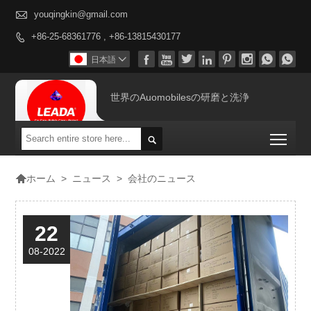

youqingkin@gmail.com
+86-25-68361776 , +86-13815430177









日本語

世界のAuomobilesの研磨と洗浄
Togg


>
ニュース
>
会社のニュース
ホーム
22
08-2022