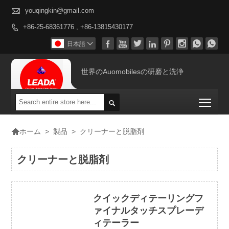

youqingkin@gmail.com
+86-25-68361776 , +86-13815430177









日本語

世界のAuomobilesの研磨と洗浄
Togg


>
製品
>
クリーナーと脱脂剤
ホーム
クリーナーと脱脂剤
クイックディテーリングフ
ァイナルタッチスプレーデ
ィテーラー