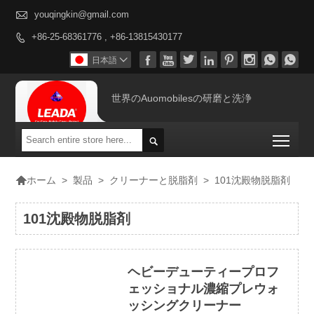

youqingkin@gmail.com
+86-25-68361776 , +86-13815430177









日本語

世界のAuomobilesの研磨と洗浄
Togg


>
製品
>
クリーナーと脱脂剤
>
101沈殿物脱脂剤
ホーム
101沈殿物脱脂剤
ヘビーデューティープロフ
ェッショナル濃縮プレウォ
ッシングクリーナー