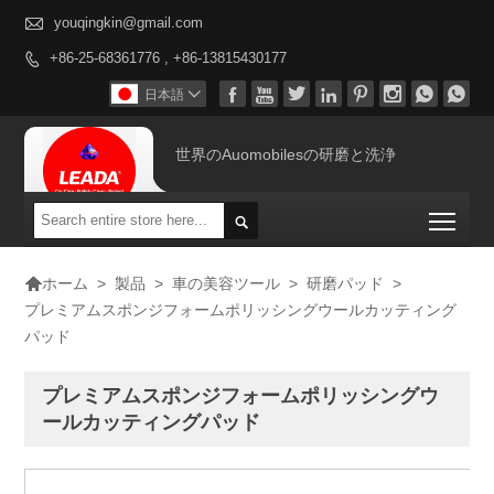

youqingkin@gmail.com
+86-25-68361776 , +86-13815430177









日本語

世界のAuomobilesの研磨と洗浄
Togg


>
製品
>
車の美容ツール
>
研磨パッド
>
ホーム
プレミアムスポンジフォームポリッシングウールカッティング
パッド
プレミアムスポンジフォームポリッシングウ
ールカッティングパッド